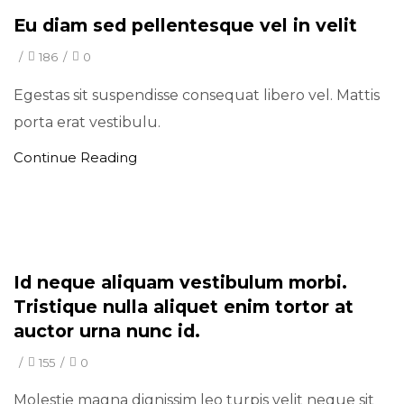
Minimal
Eu diam sed pellentesque vel in velit
/
186
/
0
Egestas sit suspendisse consequat libero vel. Mattis
porta erat vestibulu.
Continue Reading
Minimal
Id neque aliquam vestibulum morbi.
Tristique nulla aliquet enim tortor at
auctor urna nunc id.
/
155
/
0
Molestie magna dignissim leo turpis velit neque sit